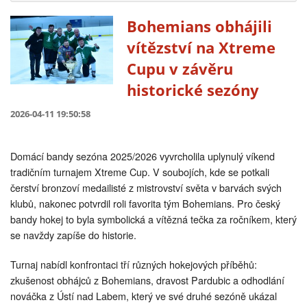
Bohemians obhájili
vítězství na Xtreme
Cupu v závěru
historické sezóny
2026-04-11 19:50:58
Domácí bandy sezóna 2025/2026 vyvrcholila uplynulý víkend
tradičním turnajem Xtreme Cup. V soubojích, kde se potkali
čerství bronzoví medailisté z mistrovství světa v barvách svých
klubů, nakonec potvrdil roli favorita tým Bohemians. Pro český
bandy hokej to byla symbolická a vítězná tečka za ročníkem, který
se navždy zapíše do historie.
Turnaj nabídl konfrontaci tří různých hokejových příběhů:
zkušenost obhájců z Bohemians, dravost Pardubic a odhodlání
nováčka z Ústí nad Labem, který ve své druhé sezóně ukázal