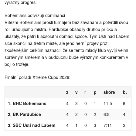
výrazný progres.
Bohemians potvrzují dominanci
Vítězní Bohemians prošli turnajem bez zaváhání a potvrdili svou
roli úřadujícího mistra. Pardubice obsadily druhou příčku a
ukázaly, že patří k absolutní domácí špičce. Tým Ústí nad Labem
sice skončil na třetím místě, ale jeho herní projev proti
zkušenějším celkům naznačil, že se tento mladý klub vyvíjí velmi
správným směrem a v budoucnu bude výrazným konkurentem v
boji o trofeje.
Finální pořadí Xtreme Cupu 2026:
z
v
r
p
skóre
b.
1. BHC Bohemians
4
3
0
1
11:5
6
2. BK Pardubice
4
2
0
2
6:8
4
3. SBC Ústí nad Labem
4
1
0
3
7:11
2