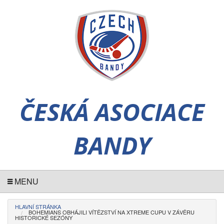
ČESKÁ ASOCIACE
BANDY
MENU
HLAVNÍ STRÁNKA
BOHEMIANS OBHÁJILI VÍTĚZSTVÍ NA XTREME CUPU V ZÁVĚRU
HISTORICKÉ SEZÓNY