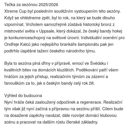
Tečka za sezónou 2025/2026
Xtreme Cup byl posledním soutěžním vystoupením této sezóny.
Když se ohlédneme zpět, byl to rok, na který se bude dlouho
vzpomínat. Vrcholem samozřejmě zůstává historický bronz z
mistrovství světa v Uppsale, který dokázal, že český bandy hokej
je konkurenceschopný na světové úrovni. Individuální ocenění pro
Ondřeje Kalců jako nejlepšího brankáře šampionátu pak jen
podtrhlo úspěšné tažení českého národního týmu.
Byla to sezóna plná dřiny v přípravě, emocí ve Švédsku i
kvalitních bitev na domácích kluzištích. Poděkování patří všem
hráčům za jejich přístup, realizačním týmům za zázemí a
fanouškům za to, jak s českým bandy celý rok žili.
Výhled do budoucna
Nyní hráče čeká zasloužený odpočinek a regenerace. Realizační
tým však již nyní začíná s přípravou na sezónu příští. Cílem bude
na dosažené úspěchy navázat, dále rozvíjet domácí klubovou
scénu a pracovat na dalším růstu členské základny.