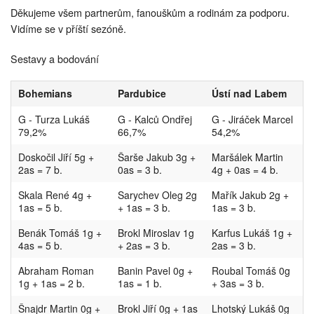
Děkujeme všem partnerům, fanouškům a rodinám za podporu.
Vidíme se v příští sezóně.
Sestavy a bodování
Bohemians
Pardubice
Ústí nad Labem
G - Turza Lukáš
G - Kalců Ondřej
G - Jiráček Marcel
79,2%
66,7%
54,2%
Doskočil Jiří 5g +
Šarše Jakub 3g +
Maršálek Martin
2as = 7 b.
0as = 3 b.
4g + 0as = 4 b.
Skala René 4g +
Sarychev Oleg 2g
Mařík Jakub 2g +
1as = 5 b.
+ 1as = 3 b.
1as = 3 b.
Benák Tomáš 1g +
Brokl Miroslav 1g
Karfus Lukáš 1g +
4as = 5 b.
+ 2as = 3 b.
2as = 3 b.
Abraham Roman
Banin Pavel 0g +
Roubal Tomáš 0g
1g + 1as = 2 b.
1as = 1 b.
+ 3as = 3 b.
Šnajdr Martin 0g +
Brokl Jiří 0g + 1as
Lhotský Lukáš 0g