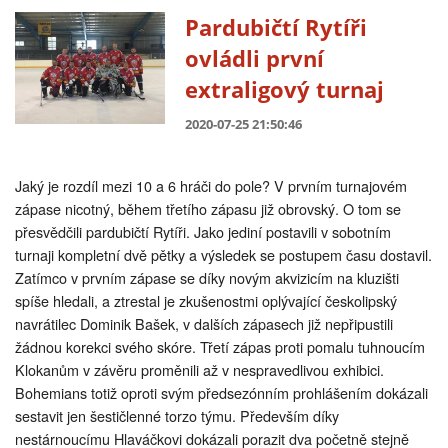
Pardubičtí Rytíři
ovládli první
extraligový turnaj
2020-07-25 21:50:46
Jaký je rozdíl mezi 10 a 6 hráči do pole? V prvním turnajovém
zápase nicotný, během třetího zápasu již obrovský. O tom se
přesvědčili pardubičtí Rytíři. Jako jediní postavili v sobotním
turnaji kompletní dvě pětky a výsledek se postupem času dostavil.
Zatímco v prvním zápase se díky novým akvizicím na kluzišti
spíše hledali, a ztrestal je zkušenostmi oplývající českolipský
navrátilec Dominik Bašek, v dalších zápasech již nepřipustili
žádnou korekci svého skóre. Třetí zápas proti pomalu tuhnoucím
Klokanům v závěru proměnili až v nespravedlivou exhibici.
Bohemians totiž oproti svým předsezónním prohlášením dokázali
sestavit jen šestičlenné torzo týmu. Především díky
nestárnoucímu Hlaváčkovi dokázali porazit dva početně stejně