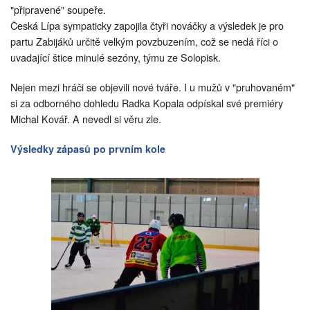
"připravené" soupeře.
Česká Lípa sympaticky zapojila čtyři nováčky a výsledek je pro
partu Zabijáků určitě velkým povzbuzením, což se nedá říci o
uvadající štice minulé sezóny, týmu ze Solopisk.
Nejen mezi hráči se objevili nové tváře. I u mužů v "pruhovaném"
si za odborného dohledu Radka Kopala odpískal své premiéry
Michal Kovář. A nevedl si věru zle.
Výsledky zápasů po prvním kole