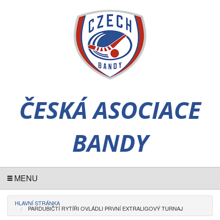
ČESKÁ ASOCIACE
BANDY
MENU
HLAVNÍ STRÁNKA
PARDUBIČTÍ RYTÍŘI OVLÁDLI PRVNÍ EXTRALIGOVÝ TURNAJ