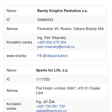
Název
Bandy Knights Pardubice z.s.
IČ
09986553
Adresa
Pardubice VII, Rosice, Oskara Brázdy 656
Ing. Petr Vršanský
Kontaktní osoba
+420 602 475 004
petr.vrsansky@email.cz
www stránky
FB @vbkpardubice
Název
Sports for Life, z.s.
IČ
1117322
Pod Holým vrchem 308/7, 470 01 Česká
Adresa
Lípa
Ing. Jiří Žák
Kontaktní
+420 730 861 730
osoba
zakiss@centrum.cz