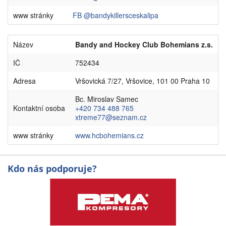
www stránky
FB @bandykillersceskalipa
Název
Bandy and Hockey Club Bohemians z.s.
IČ
752434
Adresa
Vršovická 7/27, Vršovice, 101 00 Praha 10
Bc. Miroslav Samec
Kontaktní osoba
+420 734 488 765
xtreme77@seznam.cz
www stránky
www.hcbohemians.cz
Kdo nás podporuje?