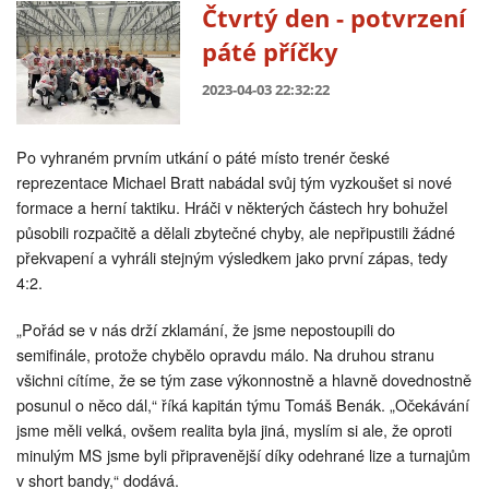
Čtvrtý den - potvrzení
páté příčky
2023-04-03 22:32:22
Po vyhraném prvním utkání o páté místo trenér české
reprezentace Michael Bratt nabádal svůj tým vyzkoušet si nové
formace a herní taktiku. Hráči v některých částech hry bohužel
působili rozpačitě a dělali zbytečné chyby, ale nepřipustili žádné
překvapení a vyhráli stejným výsledkem jako první zápas, tedy
4:2.
„Pořád se v nás drží zklamání, že jsme nepostoupili do
semifinále, protože chybělo opravdu málo. Na druhou stranu
všichni cítíme, že se tým zase výkonnostně a hlavně dovednostně
posunul o něco dál,“ říká kapitán týmu Tomáš Benák. „Očekávání
jsme měli velká, ovšem realita byla jiná, myslím si ale, že oproti
minulým MS jsme byli připravenější díky odehrané lize a turnajům
v short bandy,“ dodává.