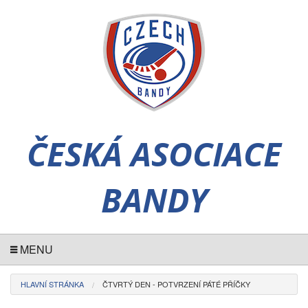
ČESKÁ ASOCIACE
BANDY
MENU
HLAVNÍ STRÁNKA
ČTVRTÝ DEN - POTVRZENÍ PÁTÉ PŘÍČKY