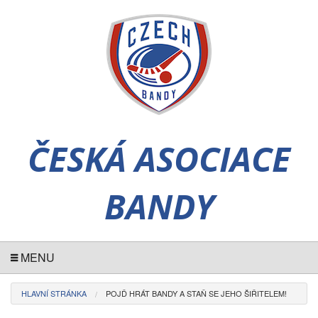
ČESKÁ ASOCIACE
BANDY
MENU
HLAVNÍ STRÁNKA
POJĎ HRÁT BANDY A STAŇ SE JEHO ŠIŘITELEM!