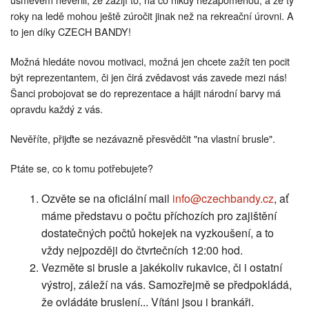
roky na ledě mohou ještě zúročit jinak než na rekreační úrovni. A
to jen díky CZECH BANDY!
Možná hledáte novou motivaci, možná jen chcete zažít ten pocit
být reprezentantem, či jen čirá zvědavost vás zavede mezi nás!
Šanci probojovat se do reprezentace a hájit národní barvy má
opravdu každý z vás.
Nevěříte, přijďte se nezávazně přesvědčit "na vlastní brusle".
Ptáte se, co k tomu potřebujete?
Ozvěte se na oficiální mail
info@czechbandy.cz
, ať
máme představu o počtu příchozích pro zajištění
dostatečných počtů hokejek na vyzkoušení, a to
vždy nejpozději do čtvrtečních 12:00 hod.
Vezměte si brusle a jakékoliv rukavice, či i ostatní
výstroj, záleží na vás. Samozřejmě se předpokládá,
že ovládáte bruslení... Vítáni jsou i brankáři.