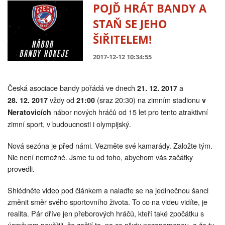
POJĎ HRÁT BANDY A
STAŇ SE JEHO
ŠIŘITELEM!
2017-12-12 10:34:55
Česká asociace bandy pořádá ve dnech
a
21. 12. 2017
vždy od
(sraz 20:30) na zimním stadionu
28. 12. 2017
21:00
v
nábor nových hráčů od 15 let pro tento atraktivní
Neratovicích
zimní sport, v budoucnosti i olympijský.
Nová sezóna je před námi. Vezměte své kamarády. Založte tým.
Nic není nemožné. Jsme tu od toho, abychom vás začátky
provedli.
Shlédněte video pod článkem a nalaďte se na jedinečnou šanci
změnit směr svého sportovního života. To co na videu vidíte, je
realita. Pár dříve jen přeborových hráčů, kteří také zpočátku s
úsměvem nevěřili, že zažijí to, na co nikdy nezapomenou, a že ty