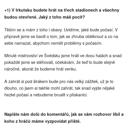
+1) V Irkutsku budete hrát na třech stadionech a všechny
budou otevřené. Jaký z toho máš pocit?
Těším se a mám z toho i obavy. Uvidíme, jaké bude počasí. V
přípravě jsme se bavili o tom, jak se zhruba obléknout a co na
sebe namazat, abychom neměli problémy s počasím.
Minulé mistrovství ve Švédsku jsme hráli ve dvou halách a snad
pokaždé jsme se stěhovali, očekávám, že teď to bude stejně
náročné, akorát že budeme hrát venku.
A zahrát si pod širákem bude pro nás velký zážitek, už je to
dlouho, co jsem si takhle mohl zahrát, tak snad vyjde nějaké
hezké počasí a nebudeme bruslit v plískanici.
Napište nám dolů do komentářů, jak se vám rozhovor líbil a
koho z hráčů máme vyzpovídat příště.