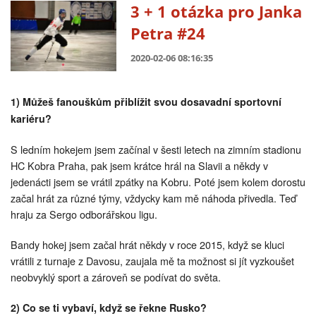
3 + 1 otázka pro Janka
Petra #24
2020-02-06 08:16:35
1) Můžeš fanouškům přiblížit svou dosavadní sportovní
kariéru?
S ledním hokejem jsem začínal v šesti letech na zimním stadionu
HC Kobra Praha, pak jsem krátce hrál na Slavii a někdy v
jedenácti jsem se vrátil zpátky na Kobru. Poté jsem kolem dorostu
začal hrát za různé týmy, vždycky kam mě náhoda přivedla. Teď
hraju za Sergo odborářskou ligu.
Bandy hokej jsem začal hrát někdy v roce 2015, když se kluci
vrátili z turnaje z Davosu, zaujala mě ta možnost si jít vyzkoušet
neobvyklý sport a zároveň se podívat do světa.
2) Co se ti vybaví, když se řekne Rusko?