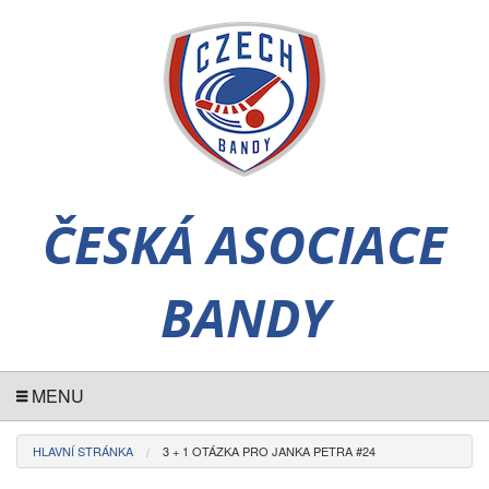
ČESKÁ ASOCIACE
BANDY
MENU
HLAVNÍ STRÁNKA
3 + 1 OTÁZKA PRO JANKA PETRA #24