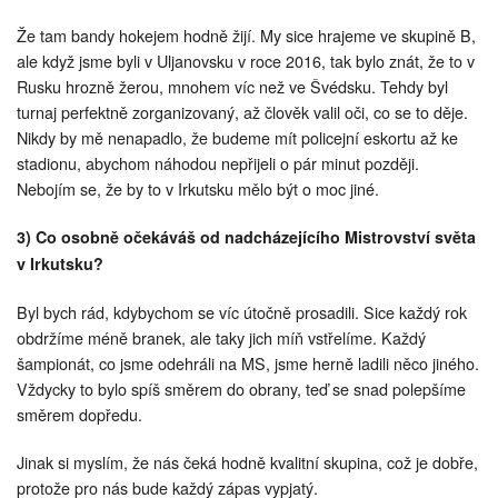
Že tam bandy hokejem hodně žijí. My sice hrajeme ve skupině B,
ale když jsme byli v Uljanovsku v roce 2016, tak bylo znát, že to v
Rusku hrozně žerou, mnohem víc než ve Švédsku. Tehdy byl
turnaj perfektně zorganizovaný, až člověk valil oči, co se to děje.
Nikdy by mě nenapadlo, že budeme mít policejní eskortu až ke
stadionu, abychom náhodou nepřijeli o pár minut později.
Nebojím se, že by to v Irkutsku mělo být o moc jiné.
3) Co osobně očekáváš od nadcházejícího Mistrovství světa
v Irkutsku?
Byl bych rád, kdybychom se víc útočně prosadili. Sice každý rok
obdržíme méně branek, ale taky jich míň vstřelíme. Každý
šampionát, co jsme odehráli na MS, jsme herně ladili něco jiného.
Vždycky to bylo spíš směrem do obrany, teď se snad polepšíme
směrem dopředu.
Jinak si myslím, že nás čeká hodně kvalitní skupina, což je dobře,
protože pro nás bude každý zápas vypjatý.