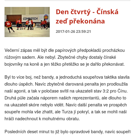
Den čtvrtý - Čínská
zeď překonána
2017-01-26 23:59:21
Večerní zápas měl být dle papírových předpokladů procházkou
růžovým sadem. Ale nebyl. Zbytečné chyby dostaly čínské
bojovníky na koně a jen těžko přetěžko se je dařilo překonávat.
Byl to více boj, než bandy, a jednoduchá soupeřova taktika slavila
dlouho úspěch. Navíc zbytečně darovaná penalta jen prodloužila
naší agonii, a tak v poločase svítil na ukazateli stav 3:2 pro Čínu.
Druhá půle začala náporem našich reprezentantů, ale dlouho to
na ukazateli skóre nebylo vidět. Navíc další penalta ve prospěch
soupeře mohla vše zhatit, ale Turza jí pokryl, a tak se mohli naši
hráči nadechnout k mohutnému obratu.
Posledních deset minut to již bylo opravdové bandy, navíc soupeři