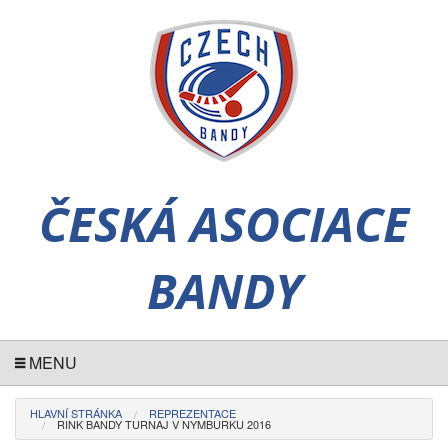
ČESKÁ ASOCIACE
BANDY
MENU
HLAVNÍ STRÁNKA
REPREZENTACE
RINK BANDY TURNAJ V NYMBURKU 2016