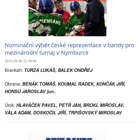
Nominační výběr české reprezentace v bandy pro
mezinárodní turnaj v Nymburce
2016-09-06 22:39:46
Brankáři:
TURZA LUKÁŠ, BALEK ONDŘEJ
Obrána:
BENÁK TOMÁŠ, KOUMAL RADEK, KONČÁK JIŘÍ,
,
HONSŮ JAROSLAV jun.
Útok:
HLAVÁČEK PAVEL, PETR JAN, BROKL MIROSLAV,
VÁLA ADAM, DOSKOČIL JIŘÍ, TRPIŠOVSKÝ MIROSLAV