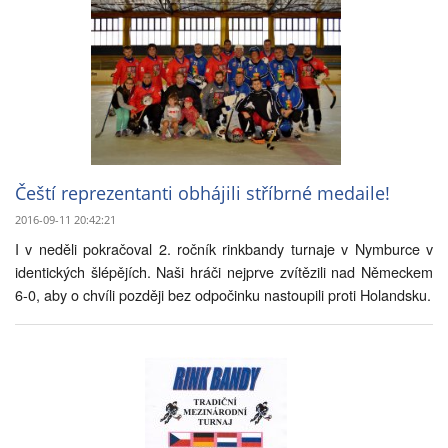
Čeští reprezentanti obhájili stříbrné medaile!
2016-09-11 20:42:21
I v neděli pokračoval 2. ročník rinkbandy turnaje v Nymburce v
identických šlépějích. Naši hráči nejprve zvítězili nad Německem
6-0, aby o chvíli později bez odpočinku nastoupili proti Holandsku.