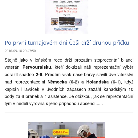
Po první turnajovém dni Češi drží druhou příčku
2016-09-10 20:47:50
Stejně jako v loňském roce drží prozatím stoprocentní bilanci
veteráni
, kteří dokázali náš reprezentační výběr
Pervouralsku
porazit snadno
. Předtím však naše barvy slavili dvě vítězství
2-6
nad reprezentacemi
když
Německa (6-2) a Holandska (6-1),
kapitán Hlaváček v úvodních zápasech zazářil kanadským 10
body za 6 branek a 4 asistence. Je otázkou, jak se reprezentační
tým v neděli vyrovná s jeho případnou absencí......