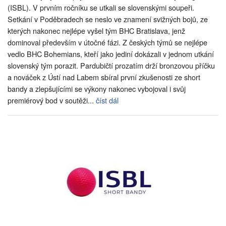
(ISBL). V prvním ročníku se utkali se slovenskými soupeři.
Setkání v Poděbradech se neslo ve znamení svižných bojů, ze
kterých nakonec nejlépe vyšel tým BHC Bratislava, jenž
dominoval především v útočné fázi. Z českých týmů se nejlépe
vedlo BHC Bohemians, kteří jako jediní dokázali v jednom utkání
slovenský tým porazit. Pardubičtí prozatím drží bronzovou příčku
a nováček z Ústí nad Labem sbíral první zkušenosti ze short
bandy a zlepšujícími se výkony nakonec vybojoval i svůj
premiérový bod v soutěži...
číst dál