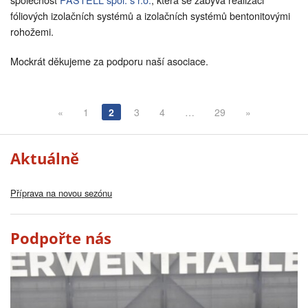
fóliových izolačních systémů a izolačních systémů bentonitovými
rohožemi.
Mockrát děkujeme za podporu naší asociace.
«
1
2
3
4
…
29
»
Aktuálně
Příprava na novou sezónu
Podpořte nás