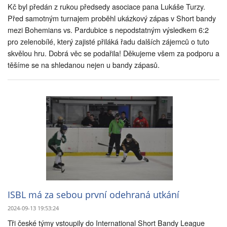
Kč byl předán z rukou předsedy asociace pana Lukáše Turzy.
Před samotným turnajem proběhl ukázkový zápas v Short bandy
mezi Bohemians vs. Pardubice s nepodstatným výsledkem 6:2
pro zelenobílé, který zajisté přiláká řadu dalších zájemců o tuto
skvělou hru. Dobrá věc se podařila! Děkujeme všem za podporu a
těšíme se na shledanou nejen u bandy zápasů.
ISBL má za sebou první odehraná utkání
2024-09-13 19:53:24
Tři české týmy vstoupily do International Short Bandy League