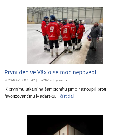
První den ve Växjö se moc nepovedl
2023-03-25 00:18:42 | ms2023-aby-vaxjo
K prvnímu utkání na šampionátu jsme nastoupili proti
favorizovanému Maďarsku...
číst dal