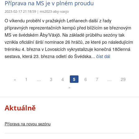
Příprava na MS je v plném proudu
2023-02-17 21:18:59 | ms2023-aby-vaxjo
O víkendu proběhl v pražských Letňanech další z řady
přípravných reprezentačních kempů před blížícím se březnovým
MS ve švédském Åby/Växjö. Na základě průběhu sezóny tak
vznikla oficiální širší nominace 26 hráčů, ze které po následujícím
tréninku 4. března v Lovosicích vykrystalizuje konečná 18členná
sestava, která 23. března odletí do Švédska...
číst dál
«
1
…
3
4
5
6
7
…
29
»
Aktuálně
Příprava na novou sezónu