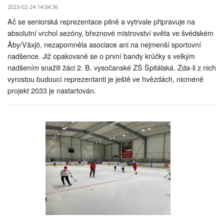
2023-02-24 14:04:36
Ač se seniorská reprezentace pilně a vytrvale připravuje na
absolutní vrchol sezóny, březnové mistrovství světa ve švédském
Åby/Växjö, nezapomněla asociace ani na nejmenší sportovní
nadšence. Již opakovaně se o první bandy krůčky s velkým
nadšením snažili žáci 2. B. vysočanské ZŠ Špitálská. Zda-li z nich
vyrostou budoucí reprezentanti je ještě ve hvězdách, nicméně
projekt 2033 je nastartován.