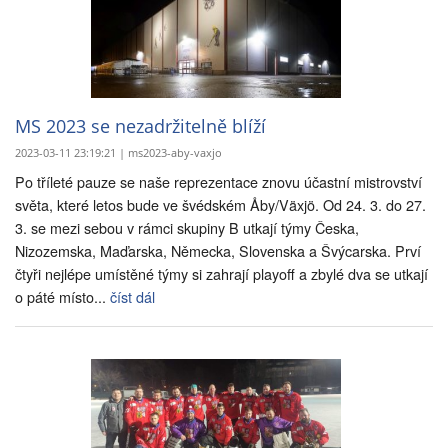
MS 2023 se nezadržitelně blíží
2023-03-11 23:19:21 | ms2023-aby-vaxjo
Po tříleté pauze se naše reprezentace znovu účastní mistrovství
světa, které letos bude ve švédském Åby/Växjö. Od 24. 3. do 27.
3. se mezi sebou v rámci skupiny B utkají týmy Česka,
Nizozemska, Maďarska, Německa, Slovenska a Švýcarska. Prví
čtyři nejlépe umístěné týmy si zahrají playoff a zbylé dva se utkají
o páté místo...
číst dál